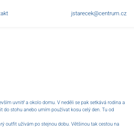
akt
jstarecek@centrum.cz
devším uvnitř a okolo domu. V neděli se pak setkává rodina a
odit do stohu anebo umím používat kosu celý den. Tu od
arý outfit užívám po stejnou dobu. Většinou tak cestou na