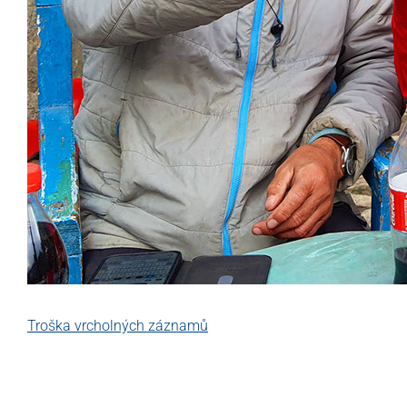
Troška vrcholných záznamů