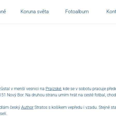
mně
Koruna světa
Fotoalbum
Kont
zůstal v menší vesnici na
Prajzské
, kde se v sobotu pracuje pře
a IQ151 Nový Bor. Na druhou stranu umím hrát na cestě fotbal, ch
sedlám český
Author
Stratos s košíkem vepředu i vzadu. Stejně st
elí.