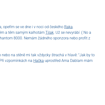
a, opeřím se ve dne i v noci od českého
Raka
.
edněm a těm samým kalhotám
Tilak
. Už se nevyrábí :( No a
o Phantom 8000. Nemám žádného sponzora nebo profit z
 nebo na stěně mi tak vždycky štrachá v hlavě: "Jak by to
. Při vzpomínkách na
Hačka
uprostřed Ama Dablam mám