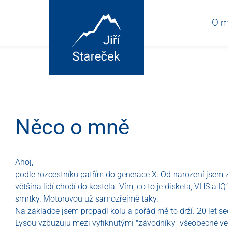
O 
Něco o mně
Ahoj,
podle rozcestníku patřím do generace X. Od narození jsem 
většina lidí chodí do kostela. Vím, co to je disketa, VHS 
smrtky. Motorovou už samozřejmě taky.
Na základce jsem propadl kolu a pořád mě to drží. 20 let 
Lysou vzbuzuju mezi vyfiknutými "závodníky" všeobecné ves