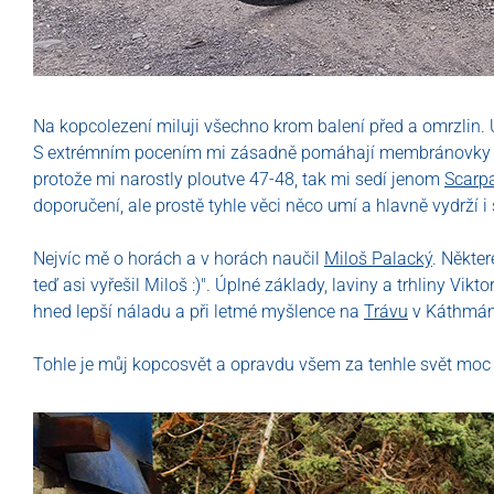
Na kopcolezení miluji všechno krom balení před a omrzlin. U
S extrémním pocením mi zásadně pomáhají membránovky
protože mi narostly ploutve 47-48, tak mi sedí jenom
Scarp
doporučení, ale prostě tyhle věci něco umí a hlavně vydrží i
Nejvíc mě o horách a v horách naučil
Miloš Palacký
. Někte
teď asi vyřešil Miloš :)". Úplné základy, laviny a trhliny Vikto
hned lepší náladu a při letmé myšlence na
Trávu
v Káthmán
Tohle je můj kopcosvět a opravdu všem za tenhle svět moc 