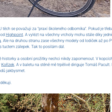
 těch se považuji za "praxí školeného odborníka". Pokud je třeb
 od
Highpoint
. A vylézt na všechny vrcholy mohu stále díky j
a
. Ale na druhou stranu zase všechny modely od lodiček až p
 s tuctem zálepek. Tak to posilám dál.
ré historky a osobní prožitky nechci nikdy zapomenout. V kopcích
r
Kořízek
. A v baletu na stěně mě trpělivě diriguje Tomáš Pacult
dů jakbysmet.
děkuji.